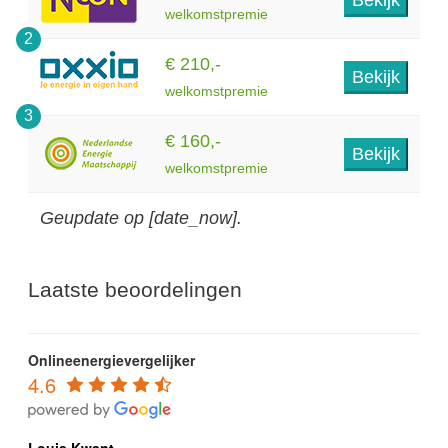
welkomstpremie
2
€ 210,-
Bekijk
welkomstpremie
3
€ 160,-
Bekijk
welkomstpremie
Geupdate op [date_now].
Laatste beoordelingen
Onlineenergievergelijker
4.6
Louis Kwant