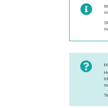
Me
mo
St
o
H
He
in
ov
Te