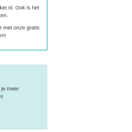
er.nl. Ook is het
ken.
 met onze gratis
en!
 je meer
is