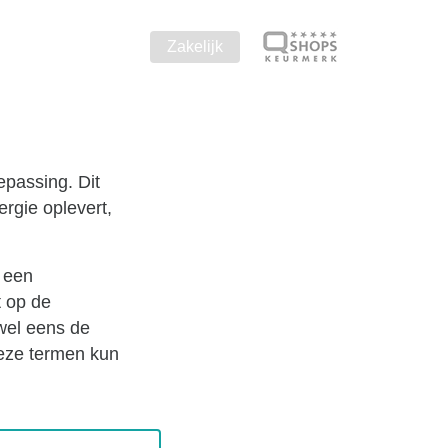
Zakelijk
epassing. Dit
rgie oplevert,
 een
t op de
wel eens de
deze termen kun