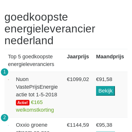
goedkoopste
energieleverancier
nederland
Top 5 goedkoopste
Jaarprijs
Maandprijs
energieleveranciers
1
Nuon
€1099,02
€91,58
VastePrijsEnergie
Bekijk
actie tot 1-5-2018
€165
Actie!
welkomstkorting
2
Oxxio groene
€1144,59
€95,38