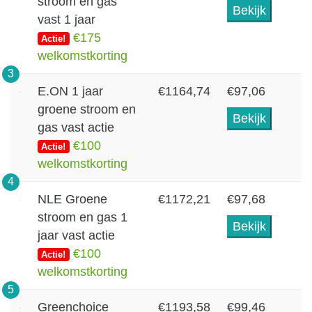
stroom en gas
Bekijk
vast 1 jaar
€175
Actie!
welkomstkorting
3
E.ON 1 jaar
€1164,74
€97,06
groene stroom en
Bekijk
gas vast actie
€100
Actie!
welkomstkorting
4
NLE Groene
€1172,21
€97,68
stroom en gas 1
Bekijk
jaar vast actie
€100
Actie!
welkomstkorting
5
Greenchoice
€1193,58
€99,46