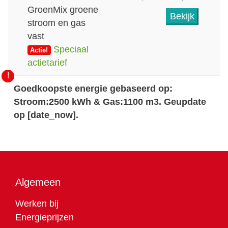
GroenMix groene
Bekijk
stroom en gas
vast
Speciaal
Actie!
actietarief
!
Goedkoopste energie gebaseerd op:
Stroom:2500 kWh & Gas:1100 m3. Geupdate
op [date_now].
Algemeen
Werken bij
Energieprijzen